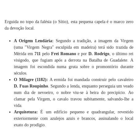
Erguida no topo da falésia (o Sítio), esta pequena capela é o marco zero
da devoção local.
A Origem Lendária:
Segundo a tradição, a imagem da Virgem
(uma "Virgem Negra" esculpida em madeira) terá sido trazida de
Mérida em
711
pelo
Frei Romano
e por
D. Rodrigo
, o último rei
visigodo, que fugiam após a derrota na Batalha de Guadalete. A
imagem foi escondida numa gruta sobre o promontório durante
séculos.
O Milagre (1182):
A ermida foi mandada construir pelo cavaleiro
D. Fuas Roupinho
. Segundo a lenda, enquanto perseguia um veado
num dia de nevoeiro, o nobre viu-se à beira do precipício. Ao
clamar pela Virgem, o cavalo travou subitamente, salvando-lhe a
vida.
Arquitetura:
É um edifício pequeno e quadrangular, revestido
exteriormente com azulejos azuis e brancos, assinalando o local
exato do prodígio.