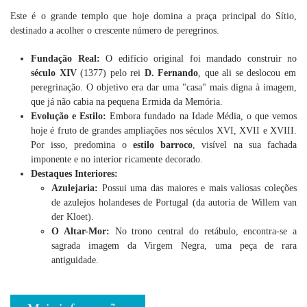
Este é o grande templo que hoje domina a praça principal do Sítio,
destinado a acolher o crescente número de peregrinos.
Fundação Real:
O edifício original foi mandado construir no
século XIV
(1377) pelo rei
D. Fernando
, que ali se deslocou em
peregrinação. O objetivo era dar uma "casa" mais digna à imagem,
que já não cabia na pequena Ermida da Memória.
Evolução e Estilo:
Embora fundado na Idade Média, o que vemos
hoje é fruto de grandes ampliações nos séculos XVI, XVII e XVIII.
Por isso, predomina o
estilo barroco
, visível na sua fachada
imponente e no interior ricamente decorado.
Destaques Interiores:
Azulejaria:
Possui uma das maiores e mais valiosas coleções
de azulejos holandeses de Portugal (da autoria de Willem van
der Kloet).
O Altar-Mor:
No trono central do retábulo, encontra-se a
sagrada imagem da Virgem Negra, uma peça de rara
antiguidade.